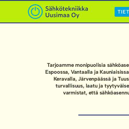
TIE
Tarjoamme monipuolisia sähköasennus
Espoossa, Vantaalla ja Kauniaisis
Keravalla, Järvenpäässä ja Tu
turvallisuus, laatu ja tyytyvä
varmistat, että sähköasennu