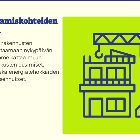
amis­kohteiden
i
 rakennusten
astaamaan nykypäivän
umme kattaa muun
kusten uusimiset,
sekä energiatehokkaiden
asennukset.