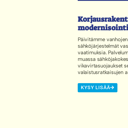
Korjausrakent
modernisoint
Päivitämme vanhojen
sähköjärjestelmät v
vaatimuksia. Palvel
muassa sähköjakokes
vikavirtasuojaukset 
valaistusratkaisujen 
KYSY LISÄÄ