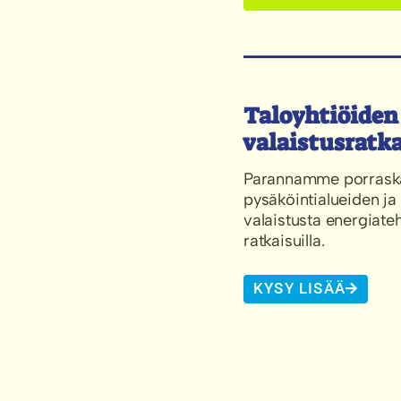
Taloyhtiöiden
valaistusratk
Parannamme porraskä
pysäköintialueiden ja
valaistusta energiate
ratkaisuilla.
KYSY LISÄÄ