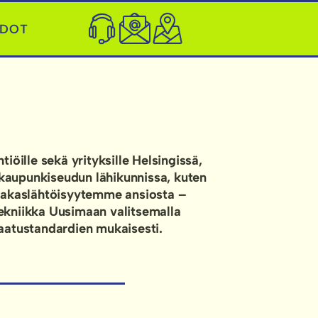
EDOT
iöille sekä yrityksille Helsingissä,
kaupunkiseudun lähikunnissa, kuten
iakaslähtöisyytemme ansiosta –
tekniikka Uusimaan valitsemalla
laatustandardien mukaisesti.