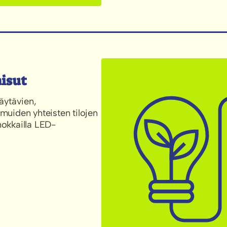
aisut
ytävien,
 muiden yhteisten tilojen
hokkailla LED-