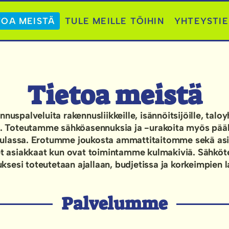
TOA MEISTÄ
TULE MEILLE TÖIHIN
YHTEYSTI
Tietoa meistä
palveluita rakennusliikkeille, isännöitsijöille, taloyht
sa. Toteutamme sähköasennuksia ja -urakoita myös pää
usulassa. Erotumme joukosta ammattitaitomme sekä as
iset asiakkaat kun ovat toimintamme kulmakiviä. Sähkö
ksesi toteutetaan ajallaan, budjetissa ja korkeimpien 
Palvelumme