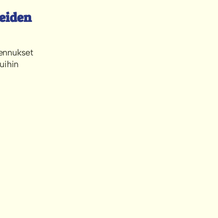
eiden
ennukset
muihin